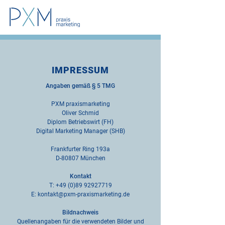
IMPRESSUM
Angaben gemäß § 5 TMG
PXM praxismarketing
Oliver Schmid
Diplom Betriebswirt (FH)
Digital Marketing Manager (SHB)
Frankfurter Ring 193a
D-80807 München
Kontakt
T: +49 (0)89 92927719
E: kontakt@pxm-praxismarketing.de
Bildnachweis
Quellenangaben für die verwendeten Bilder und