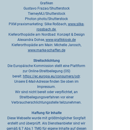
Grafiken
Gustavo Frazao/Shutterstock
TierneyMJ/Shutterstock
Photon photo/Shutterstock
PXM praxismarketing:
Silke Roßbach,
www.silke-
rossbach.de
Kieferorthopädie am Nordbad: Konzept & Design
Alexandra Dohse,
www.grafikkiosk.de
Kieferorthopädie am Main: Michelle Jarosch,
www.marke-schaffen.de
Streitschlichtung
Die Europäische Kommission stellt eine Plattform
zur Online-Streitbeilegung (OS)
bereit:
https://ec.europa.eu/consumers/odr
.
Unsere E-Mail-Adresse finden Sie oben im
Impressum.
Wir sind nicht bereit oder verpflichtet, an
Streitbeilegungsverfahren vor einer
Verbraucherschlichtungsstelle teilzunehmen.
Haftung für Inhalte
Diese Webseite wurde mit größtmöglicher Sorgfalt
erstellt und überprüft. Als Diensteanbieter sind wir
gemäß § 7 Abs.1 TMG für eigene Inhalte auf diesen